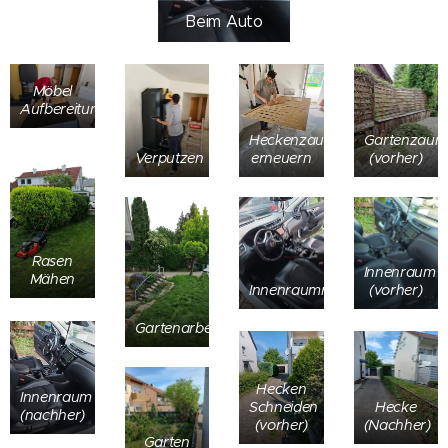
Beim Auto
Möbel
Aufbereitung
Heckenzaun
Gartenzaun
Verputzen
erneuern
(vorher)
Rasen
Innenraum
Mähen
Innenraumreinigung
(vorher)
Gartenarbeiten
Hecken
Innenraum
Schneiden
Hecke
(nachher)
(vorher)
(Nachher)
Garten